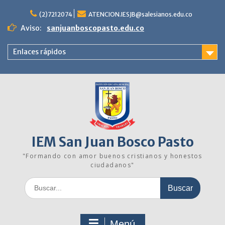
Saltar
al
(2)7212074
ATENCION.IESJB@salesianos.edu.co
contenido
Aviso:
sanjuanboscopasto.edu.co
Enlaces rápidos
IEM San Juan Bosco Pasto
"Formando con amor buenos cristianos y honestos
ciudadanos"
Buscar:
Menú